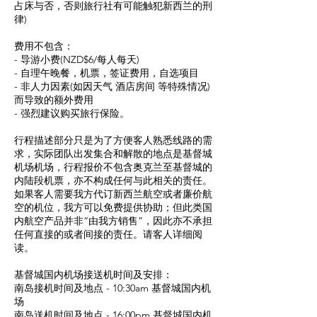
占床与否，否则旅行社有可能触犯新西兰的刑
律)
费用不包含：
- 导游小费(NZD$6/每人每天)
- 自理午晚餐，机票，签证费用，自选项目
- 非人力因素(如因天气 酒店房间 等特殊情况)
而导致的额外费用
- 强烈建议购买旅行保险。
行程描述部分只是为了方便客人熟悉线路的需
求，实际团队出发集合和解散的地点是基督城
机场机场，行程报价不包含奥克兰至基督城的
内陆段机票，亦不构成任何与此相关的责任。
如果客人需要我方代订新西兰航空或者廉价航
空的机位，我方可以免费提供协助；但此类国
内航空产品并非“由我方销售”，因此亦不承担
任何直接的或者间接的责任。请客人详细阅
读。
基督城国内机场接送机时间及安排：
南岛接机时间及地点 - 10:30am 基督城国内机
场
南岛送机时间及地点 - 16:00pm 基督城国内机