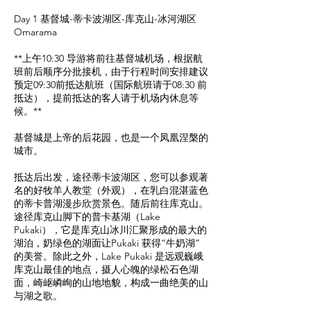
Day 1 基督城-蒂卡波湖区-库克山-冰河湖区
Omarama
**上午10:30 导游将前往基督城机场，根据航
班前后顺序分批接机，由于行程时间安排建议
预定09:30前抵达航班（国际航班请于08:30 前
抵达），提前抵达的客人请于机场内休息等
候。**
基督城是上帝的后花园，也是一个凤凰涅槃的
城市。
抵达后出发，途径蒂卡波湖区，您可以参观著
名的好牧羊人教堂（外观），在乳白混湛蓝色
的蒂卡普湖漫步欣赏景色。随后前往库克山。
途径库克山脚下的普卡基湖（Lake
Pukaki），它是库克山冰川汇聚形成的最大的
湖泊，奶绿色的湖面让Pukaki 获得“牛奶湖”
的美誉。除此之外，Lake Pukaki 是远观巍峨
库克山最佳的地点，摄人心魄的绿松石色湖
面，崎岖嶙峋的山地地貌，构成一曲绝美的山
与湖之歌。