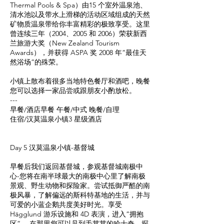
Thermal Pools & Spa）由15 个室外温泉池、
清水池以及带水上滑梯的活动区域组成的天然
矿物质温泉带给你丰富精彩的极致享受。这里
曾连续三年（2004、2005 和 2006）荣获新西
兰旅游大奖（New Zealand Tourism
Awards），并获得 ASPA 奖 2008 年“最佳天
然浴场”的殊荣。
小镇上散布着很多当地特色餐厅和酒吧，晚餐
您可以选择一家品尝或跟朋友小酌放松。
---
早餐/酒店早餐 午餐/中式 晚餐/自理
住宿/汉莫温泉小镇3 星级酒店
Day 5 汉莫温泉小镇-基督城
早餐后我们返回基督城，参观基督城南极中
心-您将在南半球最大的南极中心里了解南极
景观、野生动物和探险家。尝试抵御严酷的南
极风暴，了解偏远的斯科特基地的生活，并与
可爱的小蓝企鹅共度美好时光。享受
Hägglund 游乐设施和 4D 表演，进入“拥抱
区” ，在那里您可以见到毛茸茸的哈士奇，探