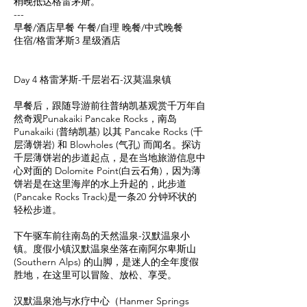
稍晚抵达格雷茅斯。
---
早餐/酒店早餐 午餐/自理 晚餐/中式晚餐
住宿/格雷茅斯3 星级酒店
Day 4 格雷茅斯-千层岩石-汉莫温泉镇
早餐后，跟随导游前往普纳凯基观赏千万年自
然奇观Punakaiki Pancake Rocks，南岛
Punakaiki (普纳凯基) 以其 Pancake Rocks (千
层薄饼岩) 和 Blowholes (气孔) 而闻名。探访
千层薄饼岩的步道起点，是在当地旅游信息中
心对面的 Dolomite Point(白云石角)，因为薄
饼岩是在这里海岸的水上升起的，此步道
(Pancake Rocks Track)是一条20 分钟环状的
轻松步道。
下午驱车前往南岛的天然温泉-汉默温泉小
镇。度假小镇汉默温泉坐落在南阿尔卑斯山
(Southern Alps) 的山脚，是迷人的全年度假
胜地，在这里可以冒险、放松、享受。
汉默温泉池与水疗中心（Hanmer Springs