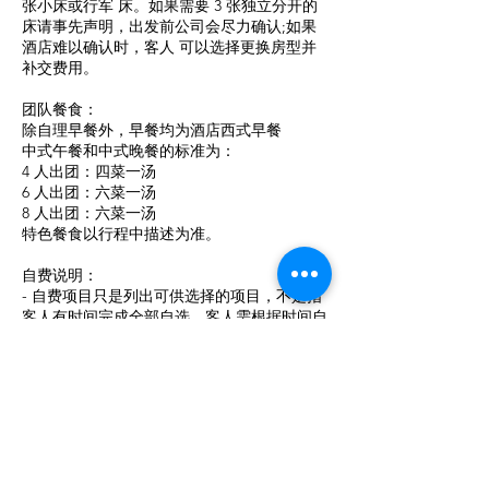
张小床或行军 床。如果需要 3 张独立分开的
床请事先声明，出发前公司会尽力确认;如果
酒店难以确认时，客人 可以选择更换房型并
补交费用。
团队餐⾷：
除自理早餐外，早餐均为酒店西式早餐
中式午餐和中式晚餐的标准为：
4 人出团：四菜一汤
6 人出团：六菜一汤
8 人出团：六菜一汤
特色餐⾷以行程中描述为准。
自费说明：
- 自费项目只是列出可供选择的项目，不是指
客人有时间完成全部自选，客人需根据时间自
行取舍。
- 以上罗列自费项目费用为第三方费用。书写
时以上信息正确。价格有可能被供应商更改，
请购买时自行上网查询，我方不负责任。
- 购买自选项目时请注意，有可能会发生额外
的交通费、预订费、信用卡手续费以及停车费
等费用，请在付款前仔细询问清楚。
- 自费自选项目的合同人是顾客和第三方供应