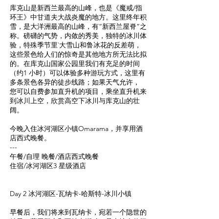
库克山是新西兰最高的山峰，也是《魔戒/指
环王》中甘道夫大战炎魔的地方。这里终年积
雪，是大洋洲最高的山峰，有“新西兰屋脊”之
称。磅礴的气势，内敛的秀美，独特的冰川体
验，特殊季节里`大雪山和鲁冰花的反差萌，
这些景色给人们的惊奇是其他地方所无法比拟
的。在库克山国家公园里我们有充足的时间
（约1 小时）可以体验多种游玩方式，这里有
多条景色各异的徒步线路；如果天气允许，
您可以自费参加直升机的项目，乘坐直升机来
到冰川上空，欣赏高空下冰川与库克山的壮
阔。
今晚入住冰河湖区小镇Omarama，并享用酒
店西式晚餐。
---
午餐/自理 晚餐/酒店西式晚餐
住宿/冰河湖区3 星级酒店
Day 2 冰河湖区-瓦纳卡-哈斯特-冰川小镇
早餐后，我们将来到瓦纳卡，宛若一个隐世的