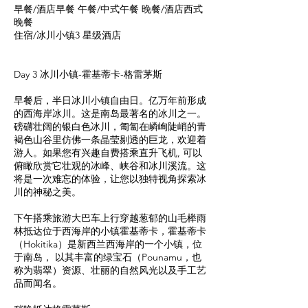
早餐/酒店早餐 午餐/中式午餐 晚餐/酒店西式
晚餐
住宿/冰川小镇3 星级酒店
Day 3 冰川小镇-霍基蒂卡-格雷茅斯
早餐后，半日冰川小镇自由日。亿万年前形成
的西海岸冰川。这是南岛最著名的冰川之一。
磅礴壮阔的银白色冰川，匍匐在嶙峋陡峭的青
褐色山谷里仿佛一条晶莹剔透的巨龙，欢迎着
游人。如果您有兴趣自费搭乘直升飞机, 可以
俯瞰欣赏它壮观的冰峰、峡谷和冰川溪流。这
将是一次难忘的体验，让您以独特视角探索冰
川的神秘之美。
下午搭乘旅游大巴车上行穿越葱郁的山毛榉雨
林抵达位于西海岸的小镇霍基蒂卡，霍基蒂卡
（Hokitika）是新西兰西海岸的一个小镇，位
于南岛， 以其丰富的绿宝石（Pounamu，也
称为翡翠）资源、壮丽的自然风光以及手工艺
品而闻名。