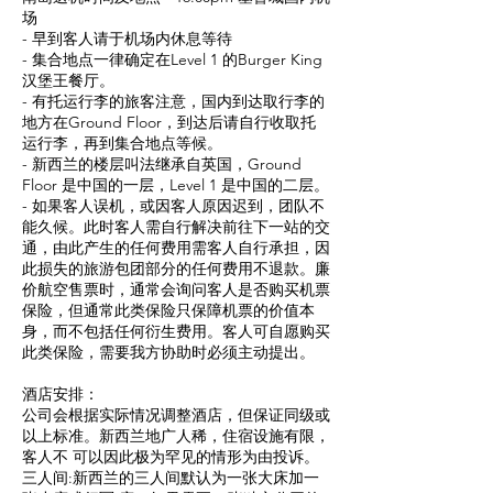
场
- 早到客人请于机场内休息等待
- 集合地点一律确定在Level 1 的Burger King
汉堡王餐厅。
- 有托运行李的旅客注意，国内到达取行李的
地方在Ground Floor，到达后请自行收取托
运行李，再到集合地点等候。
- 新西兰的楼层叫法继承自英国，Ground
Floor 是中国的一层，Level 1 是中国的二层。
- 如果客人误机，或因客人原因迟到，团队不
能久候。此时客人需自行解决前往下一站的交
通，由此产生的任何费用需客人自行承担，因
此损失的旅游包团部分的任何费用不退款。廉
价航空售票时，通常会询问客人是否购买机票
保险，但通常此类保险只保障机票的价值本
身，而不包括任何衍生费用。客人可自愿购买
此类保险，需要我方协助时必须主动提出。
酒店安排：
公司会根据实际情况调整酒店，但保证同级或
以上标准。新西兰地广人稀，住宿设施有限，
客人不 可以因此极为罕见的情形为由投诉。
三人间:新西兰的三人间默认为一张大床加一