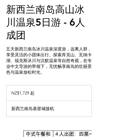
新西兰南岛高山冰
川温泉5日游 - 6人
成团
五天新西兰南岛冰川温泉深度游，远离人群，
享受灵活的小团体出行。探索库克山、瓦纳卡
湖、福克斯冰川与汉默温泉等自然奇观，在专
业中文导游的带领下，无忧畅享南岛的壮丽景
色与温泉放松时光。
1,729
新
NZ$1,729 起
西
兰
元
新西兰南岛基督城接机
起