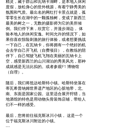
精灵，藏于群山和瓦纳卡湖畔，是本地人休闲
度假，放松身心的世外桃源，有着宁静秀美的
氛围和气质。最出名的网红打卡景点就是，孤
零零生长在湖中的一颗孤独树，变成了新西兰
最美的树之一，无数的摄影师为它的美所倾
倒。我们停下来，欣赏它，并漫步湖边， 体
验本地人的休闲安逸。时间允许的情况下，如
果你喜欢惊险刺激的旅行体验，或者想要挑战
一下自己，在瓦纳卡，你将拥有一个绝好的机
会去学自己开飞机（自费项目），在教练的陪
伴下，自己驾驶飞机飞翔在美丽的瓦纳卡上
空，感受新西兰的山川湖泊的秀美风光，那种
成就感是无法比拟的。或者参观F1 博物馆
（自理）。
随后，我们将抵达哈斯特小镇。哈斯特坐落在
蒂瓦希普纳姆世界遗产地区的心脏地带，北、
南、东面是国家公园。这里适合展开狩猎，当
地酒馆的特色是用动物头骨装饰店铺，带给人
们不一样的感受。
最后，您将前往福克斯冰川小镇， 这是一个
位于福克斯冰川附近的小镇。
---