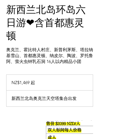
新西兰北岛环岛六
日游❤含首都惠灵
顿
奥克兰、霍比特人村庄、新普利茅斯、塔拉纳
基雪山、首都惠灵顿、纳皮尔、陶波、罗托鲁
阿、萤火虫钟乳石洞 16人以内精品小团
1,469
New
NZ$1,469 起
Zealand
dollars
起
新西兰北岛奥克兰天空塔集合出发