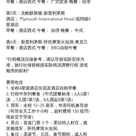
早餐：酒店西式 午餐： 广式饮茶 晚餐：自理
第5天：北帕默斯顿-新普利茅斯
酒店： Plymouth International Hotel 或同级4
星酒店
早餐：酒店西式 午餐： 自理 晚餐： 中式
第6天：新普利茅斯-怀托摩萤火虫洞-奥克兰
早餐：酒店西式 午餐： BBQ自助午餐
*行程概况仅做参考，请以导游实际安排为
准，旅行社保留根据实际情况调整行程 游览
顺序的权利*
费用包含
1. 全程4星级酒店住宿及酒店自助早餐
2. 行程中所列餐食（中式团餐标准：6人6菜1
汤 ，7人团7菜1汤，8人团起8菜1汤）
3. 用车：全程 12~25 座车，华语司机兼导游
（司导全天工作十小时 ，超时费用 150 纽币/
现金交于导游）
4. 景点：首道门票 3 个：霍比特人村庄，惠
灵顿缆车，怀托摩萤火虫洞。
5. 备注：圣诞节、元旦、春节期间，成人和