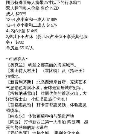
团形特殊限每人携带26寸以下的行李箱*1
双人标间每人价格 售价 NZD
成人 $2099
12~4 岁小童和一成人 $1889
12~4 岁小童和二成人 $1679
4~2岁小童 $1469
2岁以下不占床（婴儿只占座位不享受其他服
务） $980
单房差 $510/人
* 行程亮点*
【奥克兰】 帆船之都美丽的海滨城市。
【霍比特人村庄】 《霍比特》及《指环王》
拍摄地。
【新普利茅斯】 北岛西海岸首府，充满艺术
气息彩色海滨小城，全球最宜居城市冠军。
【塔拉纳基雪山】 壮丽优美的锥形火山，大
洋洲富士山，小红书最热打卡地！
【首都惠灵顿】 打卡首都惠灵顿，体验惠灵
顿缆车。
【纳皮尔】 体验葡萄种植与酿造产地
【陶波】 打卡新西兰第一大湖泊-陶波湖，感
受气势磅礴的湖卡瀑布
【罗托鲁阿】 地热之城 ，毛利文化之乡。