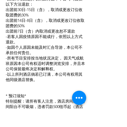
以下方法退款：
出团前30日-15日（含），取消或更改订位收
取团费的30%
出团前14日-8日（含），取消或更改订位收取
团费的50%
出团前7日（含）内取消或更改恕不退款
-若客人因疫情原因不能成行，依照以上方式
退款。
-如因个人原因未能及时汇合导游，本公司不
承担任何责任。
-所有节目安排按当地状况决定， 因天气或航
班原因本公司有权适时调整浏览安排，并且本
公司保留最终决定和解释权。
-以上所列酒店倘若已订满，本公司有权用其
他同级酒店替换。
* 预订须知*
特别提醒：请所有客人注意，酒店房间内及房
间阳台不可吸烟，违者罚款500纽币起（酒店
要求）。如酒店发出房间内吸烟的罚款，所住
房间责任人须承担罚款，如拒绝接受罚款，我
社已与酒店达成协议，将由酒店提交至新西兰