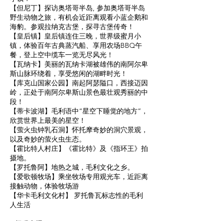
【但尼丁】探访奥塔哥半岛, 参加奥塔哥半岛
野生动物之旅，有机会近距离观看小蓝企鹅和
海豹。参观拉纳克古堡，探寻古堡传奇！
【皇后镇】皇后镇连住三晚，世界级蜜月小
镇，体验百年古典蒸汽船、享用农场BBQ午
餐，登上空中缆车一览无尽风光！
【瓦纳卡】美丽的瓦纳卡湖被雄伟的南阿尔卑
斯山脉环绕着，享受悠闲的湖畔时光！
【库克山国家公园】南起阿瑟隘口，西接迈因
岭，正处于南阿尔卑斯山景色最壮观秀丽的中
段！
【蒂卡波湖】毛利语中“星空下睡觉的地方”，
欣赏世界上最美的星空！
【萤火虫钟乳石洞】怀托摩奇妙的洞穴景观，
以及奇妙的萤火虫生态。
【霍比特人村庄】《霍比特》及《指环王》拍
摄地。
【罗托鲁阿】地热之城，毛利文化之乡。
【爱歌顿牧场】乘坐牧场专用观光车，近距离
接触动物，体验牧场游
【华卡毛利文化村】 罗托鲁瓦标志性的毛利
人生活