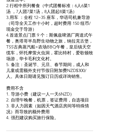
2.行程中所列餐食（中式团餐标准：6人6菜1
汤 ，7人团7菜1汤，8人团起8菜1汤）
3.用车 ：全程 12~35 座车，华语司机兼导游
（司导全天工作十小时，超时费用 150 纽币/
现金交于导游）
4.首道景点门票 9 个：斯佩兹啤酒厂两道式午
餐，奥塔哥半岛野生动物之旅，纳拉克古堡，
TSS古典蒸汽船+农场BBQ午餐，皇后镇天空
缆车，怀托摩萤火虫洞，霍比特村，爱歌顿牧
场游，华卡毛利文化村。
5. 备注：圣诞节、元旦、春节期间，成人和
儿童或需额外支付节假日附加费NZD$300/
人。具体日期请见预订日历或详询销售。
费用不含
1. 导游小费（建议一人一天6NZD）
2. 自理午晚餐，机票，签证费用，自选项目
3. 非人力因素（如因天气酒店房间等特殊情
况）而导致的额外费用
4. 强烈建议购买旅行保险。