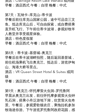
酒店：Oakridge Resort Lake Wanaka 或同级
早餐：酒店西式 午餐：自理 晚餐：中式
第7天：瓦纳卡–库克山–蒂卡波
早餐后前往库克山国家公园，途中可品尝三文
鱼。抵达库克山后，可自由探索，或自费搭乘
直升机飞行。下午前往蒂卡波湖，参观好牧羊
人教堂并享受观星体验。
酒店：特色度假屋
早餐：酒店西式 午餐：自理 晚餐：中式
第8天：蒂卡波–基督城–奥克兰
早餐后在蒂卡波湖畔拍照，随后返回基督城，
前往机场乘机飞往奥克兰。抵达后，游览伊甸
山、海港大桥等景点。
酒店：VR Queen Street Hotel & Suites 或同
级
早餐：酒店西式 午餐：自理 晚餐：中式
第9天：奥克兰–怀托摩萤火虫洞–罗托鲁阿
早晨从奥克兰出发，前往怀托摩参观萤火虫钟
乳石洞，搭乘小舟泛游地下湖，欣赏萤火虫奇
景。午餐后，参观爱歌顿农庄，乘拖拉机参加
牧场迷你游。下午游览罗托鲁阿政府花园，感