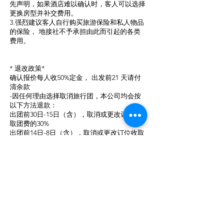
先声明，如果酒店难以确认时，客人可以选择
更换房型并补交费用。
3.强烈建议客人自行购买旅游保险和私人物品
的保险， 地接社不予承担由此而引起的各类
费用。
* 退改政策*
确认报价每人收50%定金， 出发前21 天请付
清余款
-因任何理由选择取消旅行团，本公司均会按
以下方法退款：
出团前30日-15日（含），取消或更改订位收
取团费的30%
出团前14日-8日（含），取消或更改订位收取
团费的50%
出团前7日（含）内取消或更改恕不退款
-若客人因疫情原因不能成行，依照以上方式
退款。
-如因个人原因未能及时汇合导游，本公司不
承担任何责任。
-所有节目安排按当地状况决定， 因天气或航
班原因本公司有权适时调整浏览安排，并且本
公司保留最终决定和解释权。