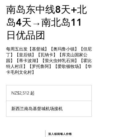
南岛东中线8天+北
岛4天→南北岛11
日优品团
每周五出发【基督城】【奥玛鲁小镇】【但尼
丁】【皇后镇】【瓦纳卡】【库克山国家公
园】【蒂卡波湖】【萤火虫钟乳石洞】【霍比
特人村庄】【罗托鲁阿】【爱歌顿牧场】【华
卡毛利文化村】
2,512
新
NZ$2,512 起
西
兰
元
新西兰南岛基督城机场接机
起